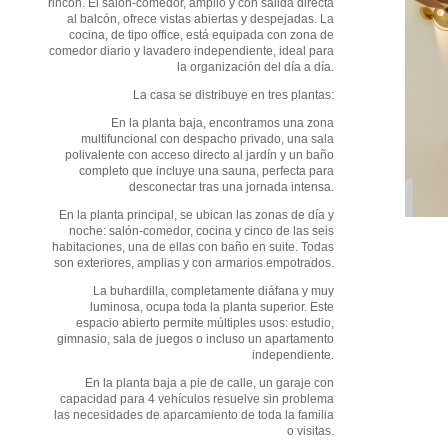
rincón. El salón-comedor, amplio y con salida directa
al balcón, ofrece vistas abiertas y despejadas. La
cocina, de tipo office, está equipada con zona de
comedor diario y lavadero independiente, ideal para
la organización del día a día.
La casa se distribuye en tres plantas:
En la planta baja, encontramos una zona
multifuncional con despacho privado, una sala
polivalente con acceso directo al jardín y un baño
completo que incluye una sauna, perfecta para
desconectar tras una jornada intensa.
En la planta principal, se ubican las zonas de día y
noche: salón-comedor, cocina y cinco de las seis
habitaciones, una de ellas con baño en suite. Todas
son exteriores, amplias y con armarios empotrados.
La buhardilla, completamente diáfana y muy
luminosa, ocupa toda la planta superior. Este
espacio abierto permite múltiples usos: estudio,
gimnasio, sala de juegos o incluso un apartamento
independiente.
En la planta baja a pie de calle, un garaje con
capacidad para 4 vehículos resuelve sin problema
las necesidades de aparcamiento de toda la familia
o visitas.