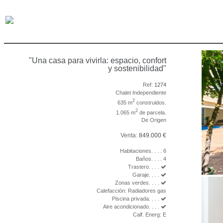
"Una casa para vivirla: espacio, confort
y sostenibilidad"
Ref:
1274
Chalet Independiente
2
635 m
construidos.
2
1.065 m
de parcela.
De Origen
Venta:
849.000 €
Habitaciones. . . . 6
Baños. . . . 4
Trastero. . . .
Garaje. . . .
Zonas verdes. . . .
Calefacción: Radiadores gas
Piscina privada. . . .
Aire acondicionado. . . .
Calf. Energ: E