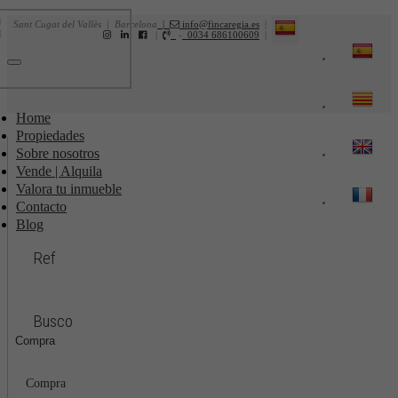
Sant Cugat del Vallès | Barcelona
|
info@fincaregia.es
|
|
-
0034 686100609
|
Toggle
navigation
Home
Propiedades
Sobre nosotros
Vende | Alquila
Valora tu inmueble
Contacto
Blog
Ref
Busco
Compra
Compra