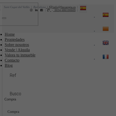
Sant Cugat del Vallès | Barcelona
|
info@fincaregia.es
|
|
-
0034 686100609
|
Toggle
navigation
Home
Propiedades
Sobre nosotros
Vende | Alquila
Valora tu inmueble
Contacto
Blog
Ref
Busco
Compra
Compra