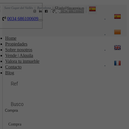
Sant Cugat del Vallès | Barcelona
|
info@fincaregia.es
|
|
-
0034 686100609
|
0034 686100609
Toggle
navigation
Home
Propiedades
Sobre nosotros
Vende | Alquila
Valora tu inmueble
Contacto
Blog
Ref
Busco
Compra
Compra