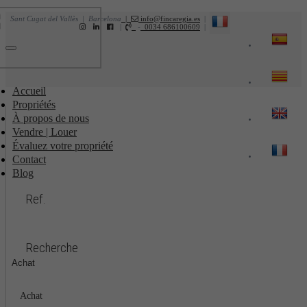
Sant Cugat del Vallès | Barcelona
|
info@fincaregia.es
|
|
-
0034 686100609
|
Toggle
navigation
Accueil
Propriétés
À propos de nous
Vendre | Louer
Évaluez votre propriété
Contact
Blog
Ref.
Recherche
Achat
Achat