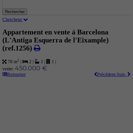
Rechercher
Chercheur
Appartement en vente á Barcelona
(L'Antiga Esquerra de l'Eixample)
(ref.1256)
2
78 m
|
2
|
1
|
1
|
450.000 €
vente:
Retourner
Précédent.
Suiv.