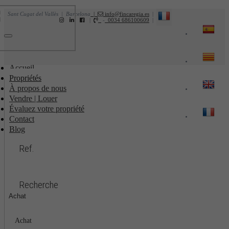
Sant Cugat del Vallès | Barcelona
|
info@fincaregia.es
|
|
-
0034 686100609
|
Toggle
navigation
Accueil
Propriétés
À propos de nous
Vendre | Louer
Évaluez votre propriété
Contact
Blog
Ref.
Recherche
Achat
Achat