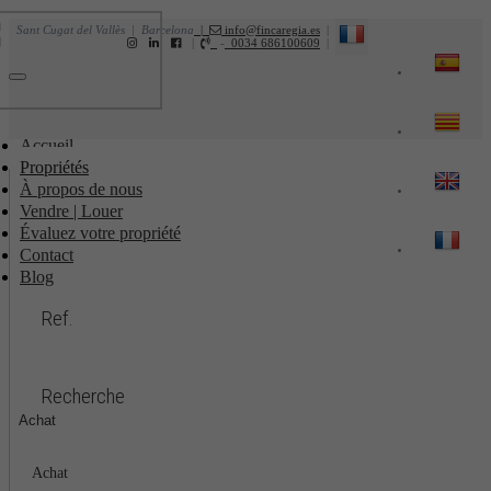
Sant Cugat del Vallès | Barcelona
|
info@fincaregia.es
|
|
-
0034 686100609
|
Toggle
navigation
Accueil
Propriétés
À propos de nous
Vendre | Louer
Évaluez votre propriété
Contact
Blog
Ref.
Recherche
Achat
Achat