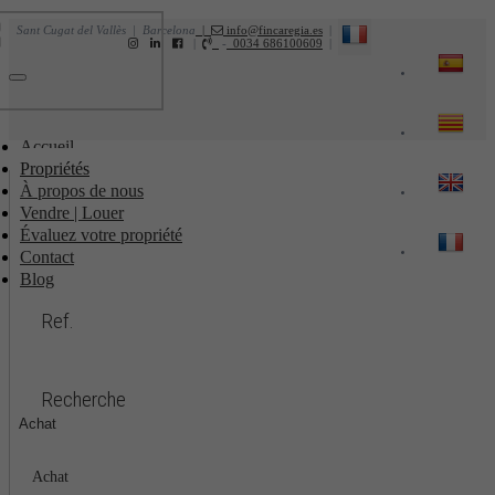
Sant Cugat del Vallès | Barcelona
|
info@fincaregia.es
|
|
-
0034 686100609
|
Toggle
navigation
Accueil
Propriétés
À propos de nous
Vendre | Louer
Évaluez votre propriété
Contact
Blog
Ref.
Recherche
Achat
Achat