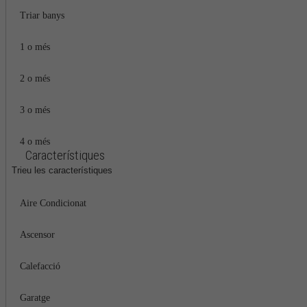
Triar banys
1 o més
2 o més
3 o més
4 o més
Característiques
Trieu les característiques
Aire Condicionat
Ascensor
Calefacció
Garatge