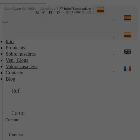
Sant Cugat del Vallès | Barcelona
|
info@fincaregia.es
|
|
-
0034 686100609
|
Toggle
navigation
Inici
Propietats
Sobre nosaltres
Ven | Lloga
Valora casa teva
Contacte
Blog
Ref.
Cerco
Compra
Compra