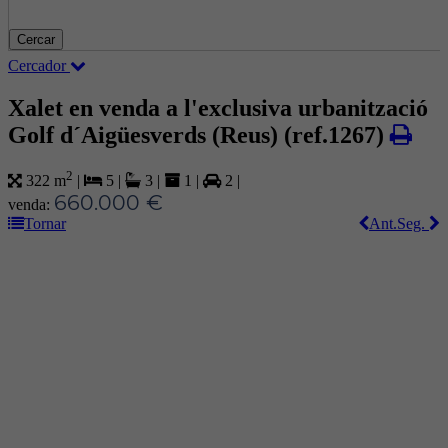
Cercar
Cercador
Xalet en venda a l'exclusiva urbanització
Golf d´Aigüesverds (Reus)
(ref.1267)
2
322 m
|
5
|
3
|
1
|
2
|
660.000 €
venda:
Tornar
Ant.
Seg.