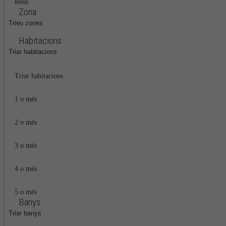
Reus
Zona
Trieu zones
Habitacions
Triar habitacions
Triar habitacions
1 o més
2 o més
3 o més
4 o més
5 o més
Banys
Triar banys