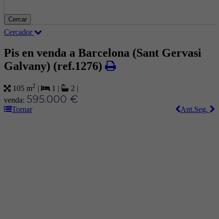
Cercar
Cercador
Pis en venda a Barcelona (Sant Gervasi
Galvany)
(ref.1276)
2
105 m
|
1
|
2
|
595.000 €
venda:
Tornar
Ant.
Seg.