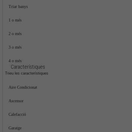
Triar banys
1 o més
2 o més
3 o més
4 o més
Característiques
Trieu les característiques
Aire Condicionat
Ascensor
Calefacció
Garatge