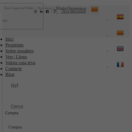
Sant Cugat del Vallès | Barcelona
|
info@fincaregia.es
|
|
-
0034 686100609
|
Toggle
navigation
Inici
Propietats
Sobre nosaltres
Ven | Lloga
Valora casa teva
Contacte
Blog
Ref.
Cerco
Compra
Compra