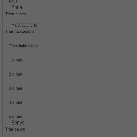
Reus
Zona
Trieu zones
Habitacions
Triar habitacions
Triar habitacions
1 o més
2 o més
3 o més
4 o més
5 o més
Banys
Triar banys