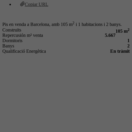
Copiar URL
2
Pis en venda a Barcelona, amb 105 m
i 1 habitacions i 2 banys.
Construïts
2
105 m
Repercusión m² venta
5.667
Dormitoris
1
Banys
2
Qualificació Energètica
En tràmit