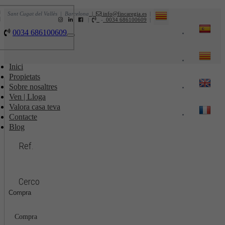
Sant Cugat del Vallès | Barcelona
|
info@fincaregia.es
|
|
-
0034 686100609
|
0034 686100609
Toggle
navigation
Inici
Propietats
Sobre nosaltres
Ven | Lloga
Valora casa teva
Contacte
Blog
Ref.
Cerco
Compra
Compra