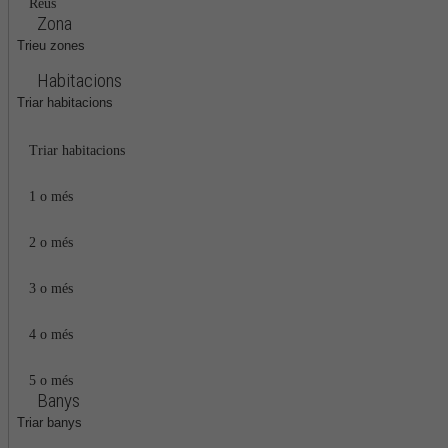
Reus
Zona
Trieu zones
Habitacions
Triar habitacions
Triar habitacions
1 o més
2 o més
3 o més
4 o més
5 o més
Banys
Triar banys