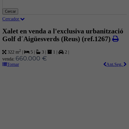
Cercar
Cercador
Xalet en venda a l'exclusiva urbanització
Golf d´Aigüesverds (Reus)
(ref.1267)
2
322 m
|
5
|
3
|
1
|
2
|
660.000 €
venda:
Tornar
Ant.
Seg.