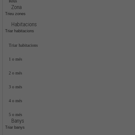
Reus
Zona
Trieu zones
Habitacions
Triar habitacions
Triar habitacions
1 o més
2 o més
3 o més
4 o més
5 o més
Banys
Triar banys