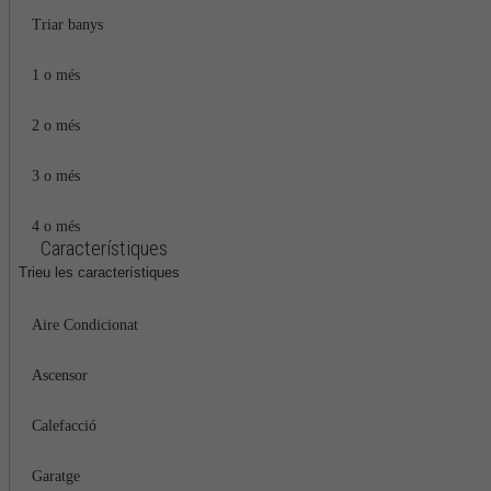
Triar banys
1 o més
2 o més
3 o més
4 o més
Característiques
Trieu les característiques
Aire Condicionat
Ascensor
Calefacció
Garatge