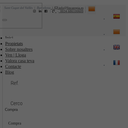
Sant Cugat del Vallès | Barcelona
|
info@fincaregia.es
|
|
-
0034 686100609
|
Toggle
navigation
Inici
Propietats
Sobre nosaltres
Ven | Lloga
Valora casa teva
Contacte
Blog
Ref.
Cerco
Compra
Compra