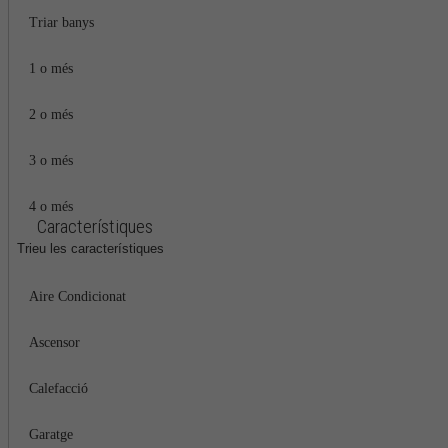
Triar banys
1 o més
2 o més
3 o més
4 o més
Característiques
Trieu les característiques
Aire Condicionat
Ascensor
Calefacció
Garatge