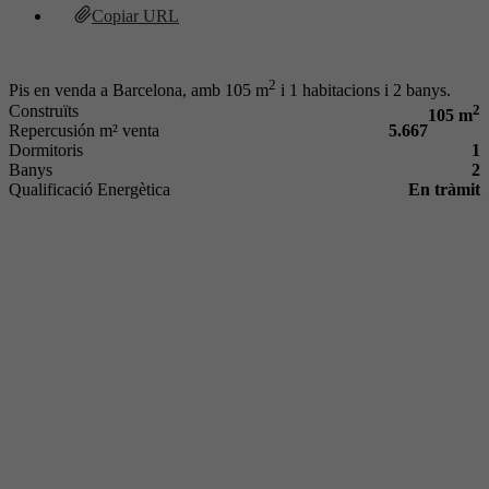
Copiar URL
2
Pis en venda a Barcelona, amb 105 m
i 1 habitacions i 2 banys.
Construïts
2
105 m
Repercusión m² venta
5.667
Dormitoris
1
Banys
2
Qualificació Energètica
En tràmit