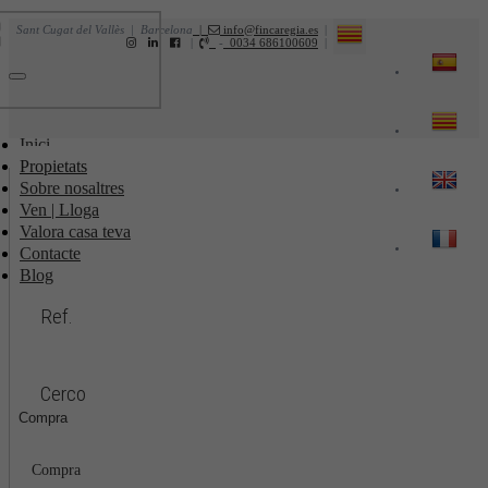
Sant Cugat del Vallès | Barcelona
|
info@fincaregia.es
|
|
-
0034 686100609
|
Toggle
navigation
Inici
Propietats
Sobre nosaltres
Ven | Lloga
Valora casa teva
Contacte
Blog
Ref.
Cerco
Compra
Compra