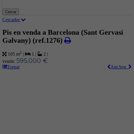
Cercar
Cercador
Pis en venda a Barcelona (Sant Gervasi
Galvany)
(ref.1276)
2
105 m
|
1
|
2
|
595.000 €
venda:
Tornar
Ant.
Seg.