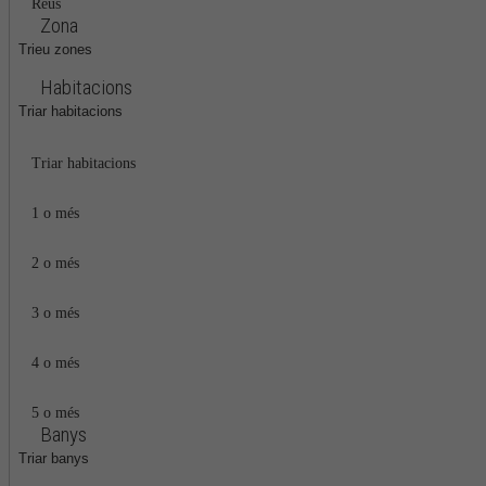
Reus
Zona
Trieu zones
Habitacions
Triar habitacions
Triar habitacions
1 o més
2 o més
3 o més
4 o més
5 o més
Banys
Triar banys