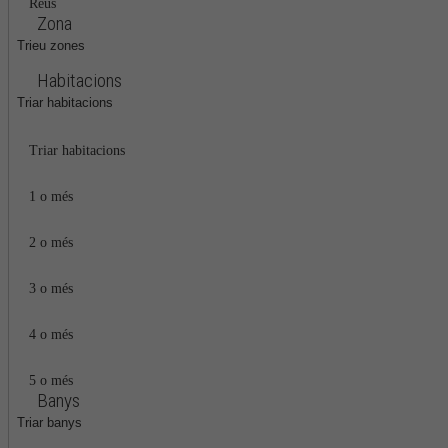
Reus
Zona
Trieu zones
Habitacions
Triar habitacions
Triar habitacions
1 o més
2 o més
3 o més
4 o més
5 o més
Banys
Triar banys