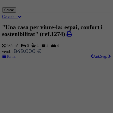
Cercar
Cercador
"Una casa per viure-la: espai, confort i
sostenibilitat"
(ref.1274)
2
635 m
|
6
|
4
|
2
|
4
|
849.000 €
venda:
Tornar
Ant.
Seg.