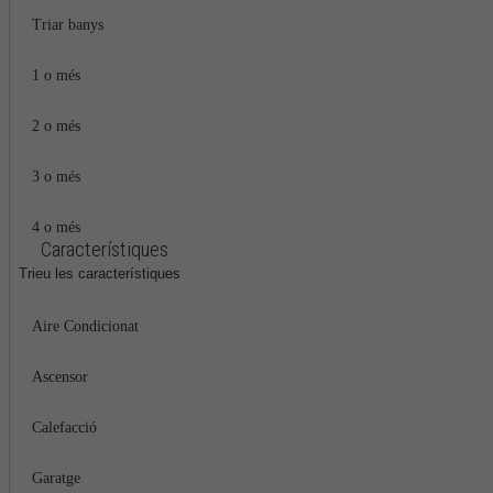
Triar banys
1 o més
2 o més
3 o més
4 o més
Característiques
Trieu les característiques
Aire Condicionat
Ascensor
Calefacció
Garatge