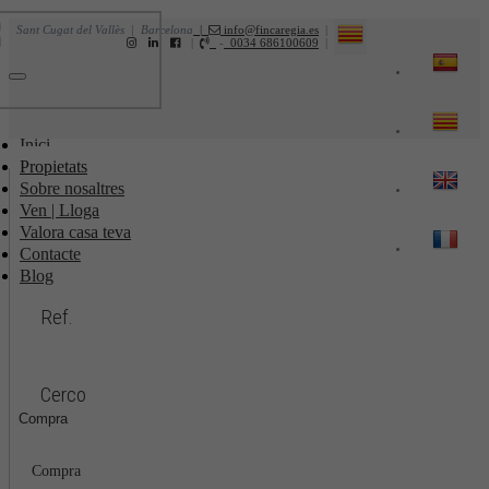
Sant Cugat del Vallès | Barcelona
|
info@fincaregia.es
|
|
-
0034 686100609
|
Toggle
navigation
Inici
Propietats
Sobre nosaltres
Ven | Lloga
Valora casa teva
Contacte
Blog
Ref.
Cerco
Compra
Compra